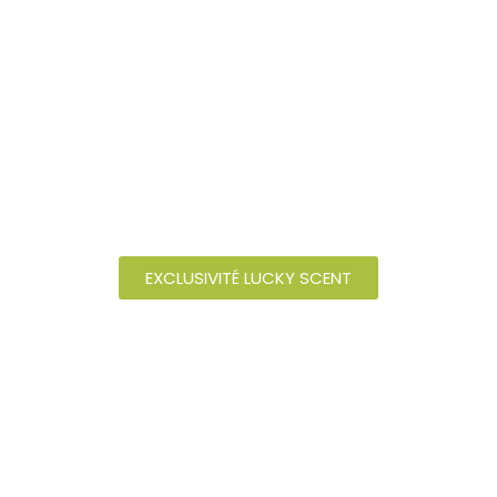
NOTA
LUCKY
PARADIS TROPICAL
EXCLUSIVITÉ LUCKY SCENT